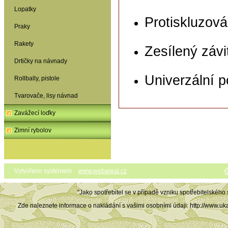
Lopatky
Protiskluzová
Praky
Rakety
Zesílený závi
Drtičky na návnady
Univerzální p
Rollbally, pistole
Tvarovače, lisy návnad
Zavážecí loďky
Zimní rybolov
Vytvořeno systémem
www.webareal.cz
"Jako spotřebitel se v případě vzniku spotřebitelského
Zde naleznete informace o nakládání s vašimi osobními údaji: http://ww