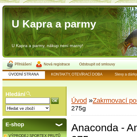
U Kapra a parmy
U Kapra a parmy, nákup není marný!
Přihlášení
Nová registrace
Odstoupit od smlouvy
ÚVODNÍ STRANA
KONTAKTY, OTEVÍRACÍ DOBA
Slevy a dárk
Hledání
»
Úvod
Zakrmovací p
275g
E-shop
Anaconda - A
VÝPRODEJ SPORTEX PRUTŮ