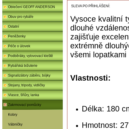
SLEVA PO PŘIHLÁŠENÍ:
Oblečení GEOFF ANDERSON
Obuv pro rybáře
Vysoce kvalitní t
dlouhé vzdálenos
Ostatní
zajišťuje excele
Peněženky
extrémně dlouhýc
Péče o úlovek
všemi lopatkami
Podběráky, vylovovací kleště
Rybářská bižuterie
Signalizátory záběru, bójky
Vlastnosti:
Stojany, tripody, vidličky
Vlasce, šňůry, lanka
Zakrmovací pomůcky
Délka: 180 c
Kobry
Hmotnost: 27
Vábničky