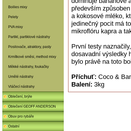
dominuje banánové ar
především způsoben t
Boilies mixy
a kokosové mléko, kte
Pelety
jedinečný pocit má tot
PVA mixy
mikroflóru kapra a ta
Partikl, partiklové nástrahy
První testy naznačily
Posilovače, atraktory, pasty
dosavadní výsledky 
Krmítkové směsi, method mixy
bylo právě na toto boi
Měkké nástrahy, foukačky
Příchuť:
Coco & Ban
Umělé nástrahy
Balení:
3kg
Vláčecí nástrahy
Oblečení, brýle
Oblečení GEOFF ANDERSON
Obuv pro rybáře
Ostatní