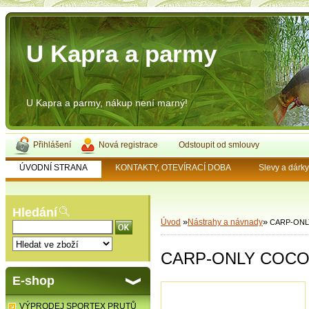
U Kapra a parmy
U Kapra a parmy, nákup není marný!
Přihlášení
Nová registrace
Odstoupit od smlouvy
ÚVODNÍ STRANA
KONTAKTY, OTEVÍRACÍ DOBA
Slevy a dárk
Hledání
»
»
Úvod
Nástrahy a návnady
CARP-ONL
CARP-ONLY COCO 
E-shop
VÝPRODEJ SPORTEX PRUTŮ