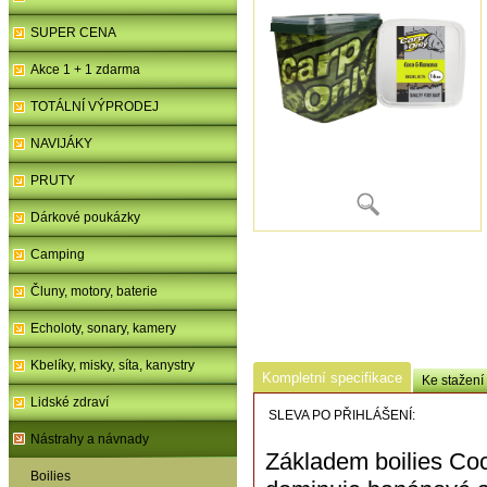
SUPER CENA
Akce 1 + 1 zdarma
TOTÁLNÍ VÝPRODEJ
NAVIJÁKY
PRUTY
Dárkové poukázky
Camping
Čluny, motory, baterie
Echoloty, sonary, kamery
Kbelíky, misky, síta, kanystry
Kompletní specifikace
Ke stažení
Lidské zdraví
SLEVA PO PŘIHLÁŠENÍ:
Nástrahy a návnady
Základem boilies Coc
Boilies