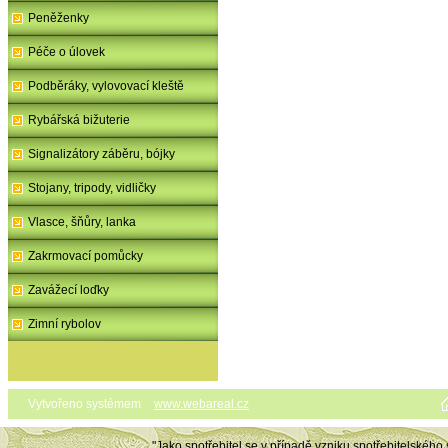
Peněženky
Péče o úlovek
Podběráky, vylovovací kleště
Rybářská bižuterie
Signalizátory záběru, bójky
Stojany, tripody, vidličky
Vlasce, šňůry, lanka
Zakrmovací pomůcky
Zavážecí loďky
Zimní rybolov
Vytvořeno systémem
www.webareal.cz
"Jako spotřebitel se v případě vzniku spotřebitelského