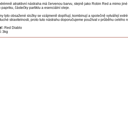
xtrémně atraktivní nástraha má červenou barvu, stejně jako Robin Red a mimo jiné 
 papriku, částečky partiklu a esenciální oleje.
y tyto obsažené složky se vzájmeně doplňují, kombinují a společně vytvářejí ext
uché stravitelnosti, proto tuto nástrahu doporučujeme používat v průběhu celého r
uť:
Red Diablo
:
3kg