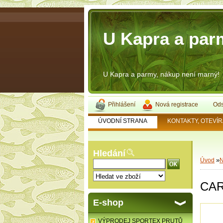
U Kapra a pa
U Kapra a parmy, nákup není marný!
Přihlášení
Nová registrace
Ods
ÚVODNÍ STRANA
KONTAKTY, OTEVÍR
Hledání
»
Úvod
N
CAR
E-shop
VÝPRODEJ SPORTEX PRUTŮ