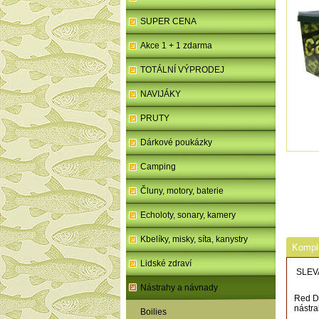
SUPER CENA
Akce 1 + 1 zdarma
TOTÁLNÍ VÝPRODEJ
NAVIJÁKY
PRUTY
Dárkové poukázky
Camping
Čluny, motory, baterie
Echoloty, sonary, kamery
Kbelíky, misky, síta, kanystry
Komple
Lidské zdraví
SLEV
Nástrahy a návnady
Red Di
nástra
Boilies