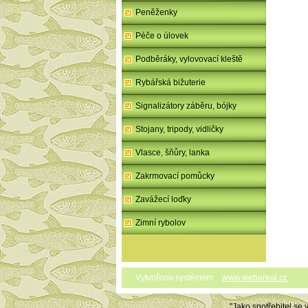
Peněženky
Péče o úlovek
Podběráky, vylovovací kleště
Rybářská bižuterie
Signalizátory záběru, bójky
Stojany, tripody, vidličky
Vlasce, šňůry, lanka
Zakrmovací pomůcky
Zavážecí loďky
Zimní rybolov
Vytvořeno systémem
www.webareal.cz
"Jako spotřebitel se 