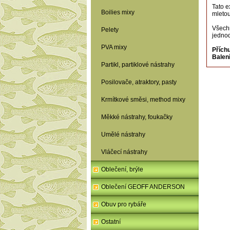
Tato e
Boilies mixy
mletou
Všechn
Pelety
jednod
PVA mixy
Přích
Balení
Partikl, partiklové nástrahy
Posilovače, atraktory, pasty
Krmítkové směsi, method mixy
Měkké nástrahy, foukačky
Umělé nástrahy
Vláčecí nástrahy
Oblečení, brýle
Oblečení GEOFF ANDERSON
Obuv pro rybáře
Ostatní