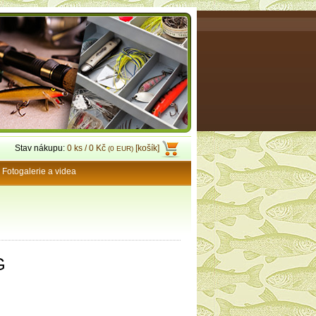
Stav nákupu:
0 ks / 0 Kč
[košík]
(0 EUR)
Fotogalerie a videa
G