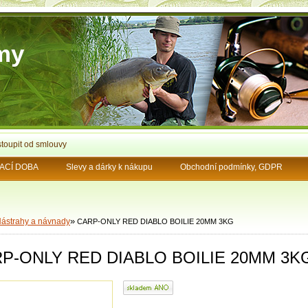
rmy
toupit od smlouvy
ACÍ DOBA
Slevy a dárky k nákupu
Obchodní podmínky, GDPR
»
ástrahy a návnady
CARP-ONLY RED DIABLO BOILIE 20MM 3KG
P-ONLY RED DIABLO BOILIE 20MM 3K