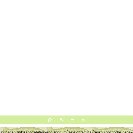
v případě vzniku spotřebitelského sporu můžete obrátit na Českou obchodní inspekci