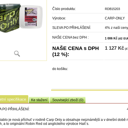
Číslo produktu:
RDB15203
Výrobce:
CARP-ONLY
SLEVA PO PŘIHLÁŠENÍ:
4% z naší cen
NAŠE CENA bez DPH :
1 006 Kč
(42 EU
NAŠE CENA s DPH
1 127 Kč
(4
(12 %):
do košíku:
tní specifikace
Ke stažení
Související zboží (0)
A PO PŘIHLÁŠENÍ:
ablo je nová příchuť v rodině Carp Only a obsahuje nejznámější a v dnešní době n
h, a to originální Robin Red od anglického výrobce Hait´s.