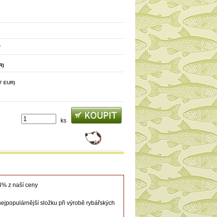
y
R)
7 EUR)
ks
4% z naší ceny
ejpopulárnější složku při výrobě rybářských