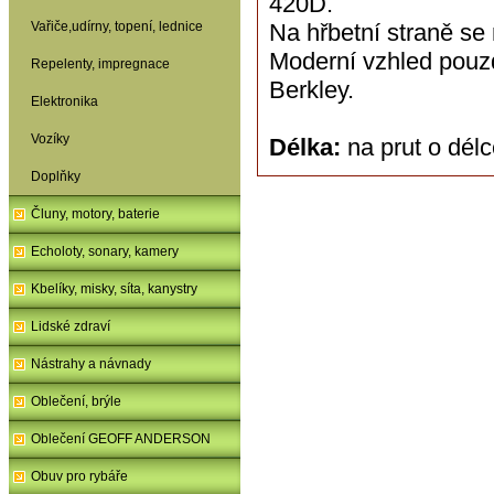
420D.
Vařiče,udírny, topení, lednice
Na hřbetní straně se 
Moderní vzhled pouz
Repelenty, impregnace
Berkley.
Elektronika
Vozíky
Délka:
na prut o dél
Doplňky
Čluny, motory, baterie
Echoloty, sonary, kamery
Kbelíky, misky, síta, kanystry
Lidské zdraví
Nástrahy a návnady
Oblečení, brýle
Oblečení GEOFF ANDERSON
Obuv pro rybáře