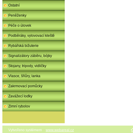
Ostatní
Peněženky
Péče o úlovek
Podběráky, vylovovací kleště
Rybářská bižuterie
Signalizátory záběru, bójky
Stojany, tripody, vidličky
Vlasce, šňůry, lanka
Zakrmovací pomůcky
Zavážecí loďky
Zimní rybolov
Vytvořeno systémem
www.webareal.cz