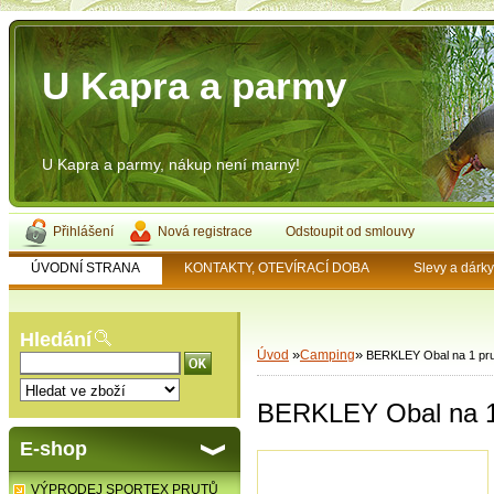
U Kapra a parmy
U Kapra a parmy, nákup není marný!
Přihlášení
Nová registrace
Odstoupit od smlouvy
ÚVODNÍ STRANA
KONTAKTY, OTEVÍRACÍ DOBA
Slevy a dárk
Hledání
»
»
Úvod
Camping
BERKLEY Obal na 1 pru
BERKLEY Obal na 1 
E-shop
VÝPRODEJ SPORTEX PRUTŮ