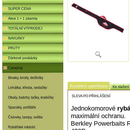
SUPER CENA
Akce 1 + 1 zdarma
TOTÁLNÍ VÝPRODEJ
NAVIJÁKY
PRUTY
Dárkové poukázky
Camping
Bivaky, brolly, deštníky
Kompletní specifikace
Ke stažení
Lehátka, křesla, sedačky
SLEVA PO PŘIHLÁŠENÍ:
Obaly, batohy, tašky, krabičky
Jednokomorové
rybá
Spacáky, polštáře
maximální ochranu.
Čelovky, lampy, světla
Berkley Powerbaits 
Rybářské nádobí