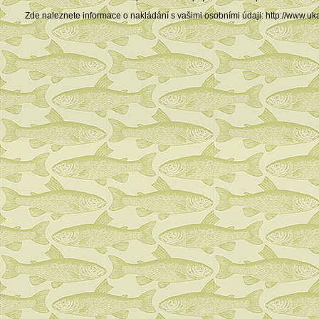
Zde naleznete informace o nakládání s vašimi osobními údaji: http://ww