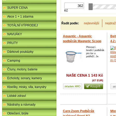
SUPER CENA
Kč
Akce 1 + 1 zdarma
Řadit podle:
nejlevnější
nejdraž
TOTÁLNÍ VÝPRODEJ
NAVIJÁKY
Aquantic - Aquantic
Beh
podběrák Magnetic Scoop
4,2
PRUTY
60 x 50 cm
Plovoucí,
brodící podběrák
Dárkové poukázky
pro lov u
pobřeží. Je
Camping
Čluny, motory, baterie
NAŠE CENA
1 143 Kč
Echoloty, sonary, kamery
(47 EUR)
Kbelíky, misky, síta, kanystry
Lidské zdraví
Nástrahy a návnady
Carp Zoom Podběrák
Mist
Oblečení, brýle