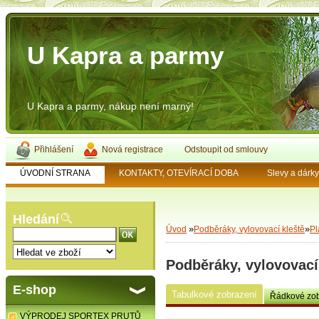
U Kapra a parmy
U Kapra a parmy, nákup není marný!
Přihlášení
Nová registrace
Odstoupit od smlouvy
ÚVODNÍ STRANA
KONTAKTY, OTEVÍRACÍ DOBA
Slevy a dárk
Hledání
»
»
Úvod
Podběráky, vylovovací kleště
Pl
Podběráky, vylovovací 
E-shop
Tabulkové zobrazení
Řádkové zob
VÝPRODEJ SPORTEX PRUTŮ