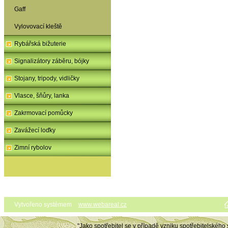
Gaff
Vylovovací kleště
Rybářská bižuterie
Signalizátory záběru, bójky
Stojany, tripody, vidličky
Vlasce, šňůry, lanka
Zakrmovací pomůcky
Zavážecí loďky
Zimní rybolov
Vytvořeno systémem
www.webareal.cz
"Jako spotřebitel se v případě vzniku spotřebitelského