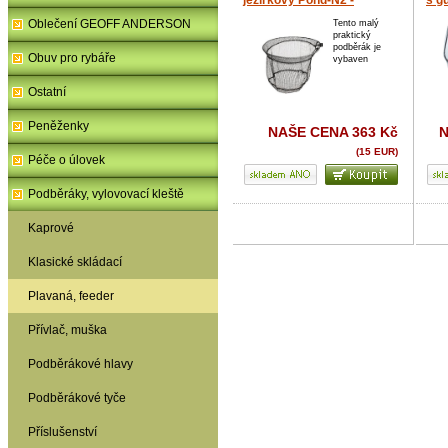
jezírkový Pond-N2 -
s g
31x25x125 cm
1,7
Oblečení GEOFF ANDERSON
Tento malý
praktický
podběrák je
Obuv pro rybáře
vybaven
Ostatní
Peněženky
NAŠE CENA
363 Kč
(15 EUR)
Péče o úlovek
Podběráky, vylovovací kleště
Kaprové
Klasické skládací
Plavaná, feeder
Přívlač, muška
Podběrákové hlavy
Podběrákové tyče
Příslušenství