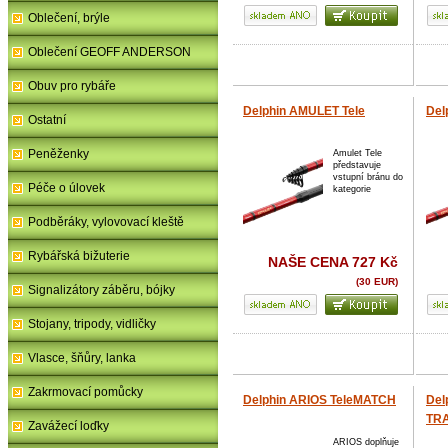
Oblečení, brýle
Oblečení GEOFF ANDERSON
Obuv pro rybáře
Delphin AMULET Tele
Del
Ostatní
Peněženky
Amulet Tele
představuje
vstupní bránu do
Péče o úlovek
kategorie
Podběráky, vylovovací kleště
Rybářská bižuterie
NAŠE CENA
727 Kč
(30 EUR)
Signalizátory záběru, bójky
Stojany, tripody, vidličky
Vlasce, šňůry, lanka
Zakrmovací pomůcky
Delphin ARIOS TeleMATCH
Del
TRA
Zavážecí loďky
ARIOS doplňuje