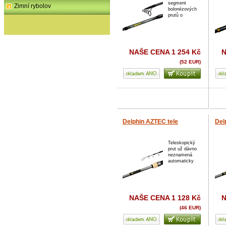
segment
Zimní rybolov
bolonézových
prutů o
NAŠE CENA
1 254 Kč
(52 EUR)
Delphin AZTEC tele
Del
Teleskopický
prut už dávno
neznamená
automaticky
NAŠE CENA
1 128 Kč
(46 EUR)