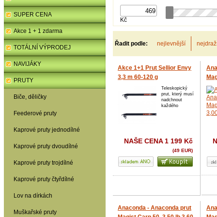
SUPER CENA
Kč
Akce 1 + 1 zdarma
Řadit podle:
nejlevnější
nejdraž
TOTÁLNÍ VÝPRODEJ
NAVIJÁKY
Akce 1+1 Prut Sellior Envy
Ana
3,3 m 60-120 g
Mag
PRUTY
Teleskopický
prut, který musí
Biče, děličky
nadchnout
každého
Feederové pruty
Kaprové pruty jednodílné
NAŠE CENA
1 199 Kč
Kaprové pruty dvoudílné
(49 EUR)
Kaprové pruty trojdílné
Kaprové pruty čtyřdílné
Lov na dírkách
Anaconda - Anaconda prut
Ana
Muškařské pruty