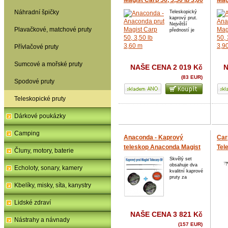
Magist Carp 50, 3,50 lb 3,60
Mag
m
m
Náhradní špičky
Teleskopický
kaprový prut.
Největší
Plavačkové, matchové pruty
předností je
Přívlačové pruty
Sumcové a mořské pruty
NAŠE CENA
2 019 Kč
(83 EUR)
Spodové pruty
Teleskopické pruty
Dárkové poukázky
Camping
Anaconda - Kaprový
Car
teleskop Anaconda Magist
Tel
Čluny, motory, baterie
Telecarp s 50 mm očkem
Skvělý set
obsahuje dva
Model 3,90m / 3,5lb
Echoloty, sonary, kamery
kvalitní kaprové
pruty za
Kbelíky, misky, síta, kanystry
Lidské zdraví
NAŠE CENA
3 821 Kč
Nástrahy a návnady
(157 EUR)