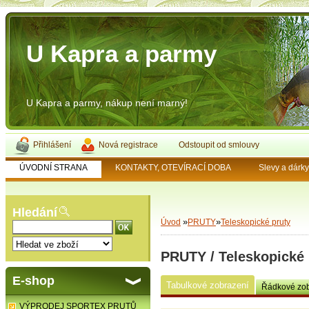
U Kapra a parmy
U Kapra a parmy, nákup není marný!
Přihlášení
Nová registrace
Odstoupit od smlouvy
ÚVODNÍ STRANA
KONTAKTY, OTEVÍRACÍ DOBA
Slevy a dárk
Hledání
»
»
Úvod
PRUTY
Teleskopické pruty
PRUTY / Teleskopické 
E-shop
Tabulkové zobrazení
Řádkové zob
VÝPRODEJ SPORTEX PRUTŮ