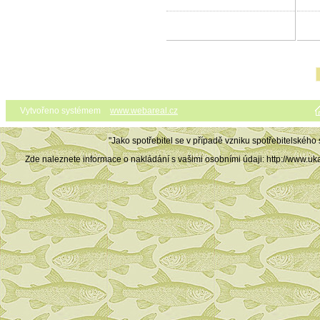
Vytvořeno systémem
www.webareal.cz
"Jako spotřebitel se v případě vzniku spotřebitelského
Zde naleznete informace o nakládání s vašimi osobními údaji: http://ww